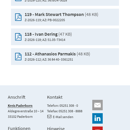
Z-2026-120; AZ: 36/BÜR-SG28
(48 KB)
119 - Mark Stewart Thompson
Z-2026-119; AZ: PB-0022205
(47 KB)
118 - Ivan Dering
Z-2026-118; AZ: 51.05-73414
(48 KB)
112 - Athanasios Parmakis
Z-2026-112; AZ: 36 84 40- 0361251
Anschrift
Kontakt
Kreis Paderborn
Telefon: 05251 308 - 0
Aldegreverstraße 10 – 14
Telefax: 05251 308 - 8888
33102 Paderborn
E-Mail senden
Funktionen
Hinweise