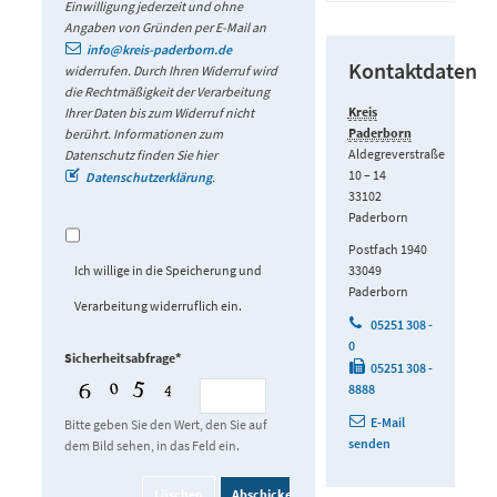
Einwilligung jederzeit und ohne
Angaben von Gründen per E-Mail an
info@kreis-paderborn.de
Kontaktdaten
widerrufen. Durch Ihren Widerruf wird
die Rechtmäßigkeit der Verarbeitung
Kreis
Ihrer Daten bis zum Widerruf nicht
Paderborn
berührt. Informationen zum
Aldegreverstraße
Datenschutz finden Sie hier
10 – 14
Datenschutzerklärung
.
33102
Paderborn
Postfach 1940
Ich willige in die Speicherung und
33049
Paderborn
Verarbeitung widerruflich ein.
05251 308 -
0
Sicherheitsabfrage*
05251 308 -
8888
E-Mail
Bitte geben Sie den Wert, den Sie auf
senden
dem Bild sehen, in das Feld ein.
Löschen
Abschicken