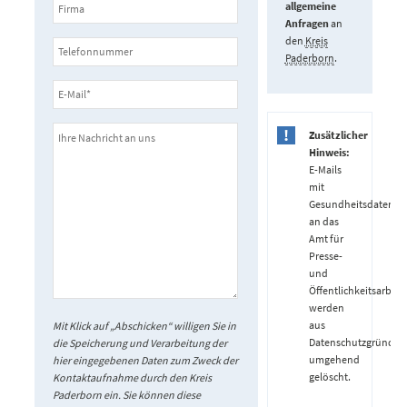
allgemeine
Anfragen
an
den
Kreis
Paderborn
.
Zusätzlicher
Hinweis:
E-Mails
mit
Gesundheitsdaten
an das
Amt für
Presse-
und
Öffentlichkeitsarbeit
werden
aus
Mit Klick auf „Abschicken“ willigen Sie in
Datenschutzgründen
die Speicherung und Verarbeitung der
umgehend
hier eingegebenen Daten zum Zweck der
gelöscht.
Kontaktaufnahme durch den Kreis
Paderborn ein. Sie können diese