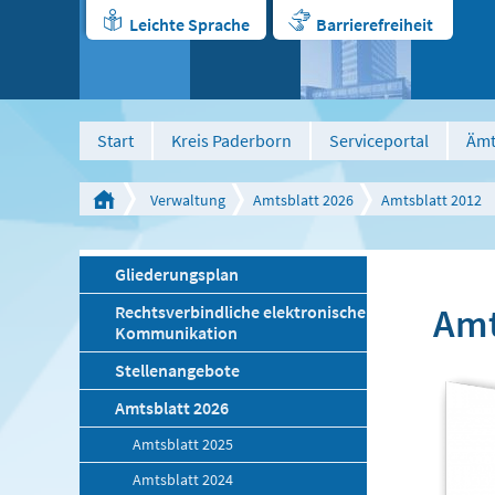
Leichte Sprache
Barrierefreiheit
Start
Kreis Paderborn
Serviceportal
Ämt
ken
vorlesen
Kontrast veraendern
Verwaltung
Amtsblatt 2026
Amtsblatt 2012
Gliederungsplan
Amt
Rechtsverbindliche elektronische
Kommunikation
Stellenangebote
Amtsblatt 2026
Amtsblatt 2025
Amtsblatt 2024