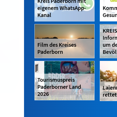
Kreis Paderborn mit
eigenem WhatsApp-
Komm
Kanal
Gesun
KREIS
Infor
Film des Kreises
um d
Paderborn
Bevöl
Tourismuspreis
Paderborner Land
Laien
2026
rette