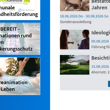
Bestatte
Jahren
unale
dheitsförderung
18.06.2026 Do
- 30.08.2026 So
Sonderausstellung
BEREIT -
Ideologi
mationen rund
09.08.2026
en
Führung fü
kerungsschutz
Besicht
15.08.2026
Ahornstr. 2
reanimation
t Leben