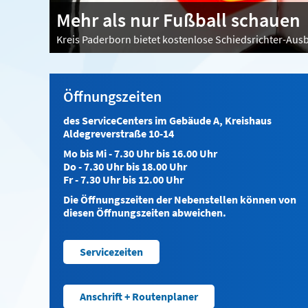
Mehr als nur Fußball schaue
Kreis Paderborn bietet kostenlose Schiedsrichter-Aus
Öffnungszeiten
des ServiceCenters im Gebäude A, Kreishaus
Aldegreverstraße 10-14
Mo bis Mi - 7.30 Uhr bis 16.00 Uhr
Do - 7.30 Uhr bis 18.00 Uhr
Fr - 7.30 Uhr bis 12.00 Uhr
Die Öffnungszeiten der Nebenstellen können von
diesen Öffnungszeiten abweichen.
Servicezeiten
Anschrift + Routenplaner