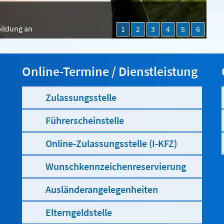
n
bildung an
1
2
3
4
5
6
Online-Termine / Dienstleistung
Zulassungsstelle
Führerscheinstelle
Online-Zulassungsstelle (I-KFZ)
Wunschkennzeichenreservierung
Ausländerangelegenheiten
Elterngeldstelle