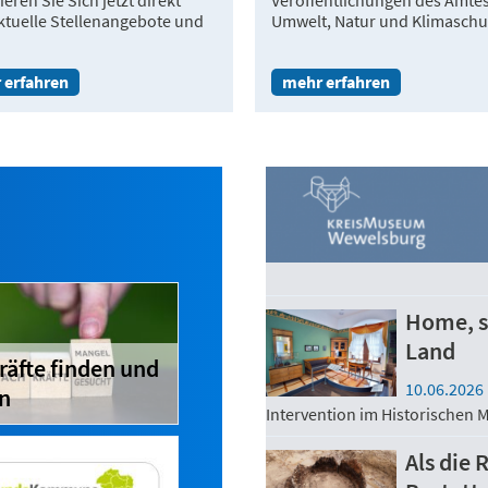
eren Sie Sich jetzt direkt
Veröffentlichungen des Amtes
ktuelle Stellenangebote und
Umwelt, Natur und Klimaschu
 erfahren
mehr erfahren
Home, s
Land
räfte finden und
10.06.2026
n
Intervention im Historischen
Als die