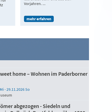
 für
Vorjahren. ...
tz
mehr erfahren
weet home – Wohnen im Paderborner
 Mi
- 29.11.2026 So
 Museum
 Römer abgezogen - Siedeln und