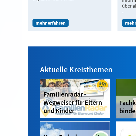
Informi
über a
...
mehr erfahren
mehr
Aktuelle Kreisthemen
Familienradar -
Wegweiser für Eltern
Fachk
und Kinder
binde