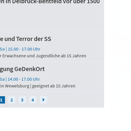
n in Delbrück-Bentfeld vor über 1500
e und Terror der SS
 So
| 15.00
- 17.00
Uhr
r Erwachsene und Jugendliche ab 15 Jahren
igung GeDenkOrt
 Sa
| 14.00
- 17.00
Uhr
 in Wewelsburg | geeignet ab 15 Jahren
1
2
3
4