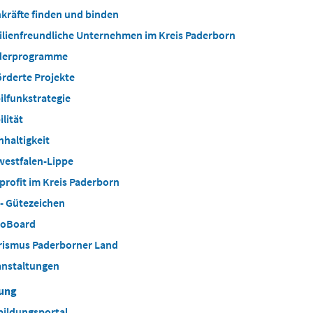
kräfte finden und binden
ilienfreundliche Unternehmen im Kreis Paderborn
derprogramme
rderte Projekte
lfunkstrategie
lität
haltigkeit
westfalen-Lippe
rofit im Kreis Paderborn
- Gütezeichen
ioBoard
rismus Paderborner Land
anstaltungen
dung
bildungsportal