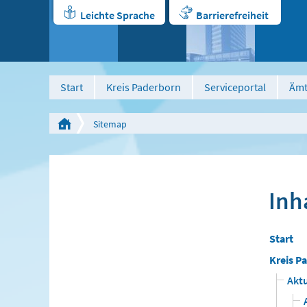
Leichte Sprache
Barrierefreiheit
Start
Kreis Paderborn
Serviceportal
Ämt
ken
vorlesen
Kontrast veraendern
Sitemap
Inh
Start
Kreis P
Aktu