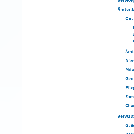
Service
Ämter &
Onl
Ämt
Dien
Mita
Geo
Pfle
Fami
Chan
Verwal
Gli