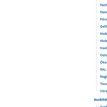
Fach
Fam
För
Gefö
Mobi
Mobi
Nach
Ost
Ökop
RAL 
Reg
Tou
Ver
Ausbil
Aus