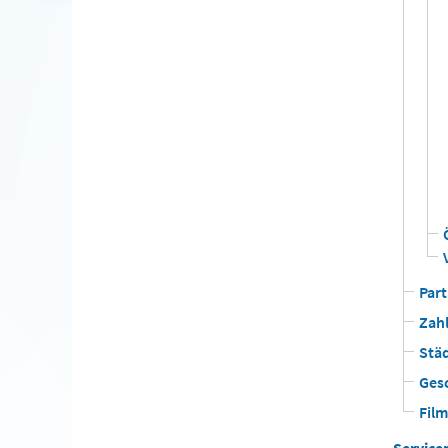
Par
Zah
Stä
Ges
Film