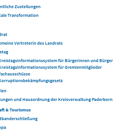
ntliche Zustellungen
tale Transformation
drat
emeine Vertreterin des Landrats
stag
Kreistagsinformationssystem für Bürgerinnen und Bürger
Kreistagsinformationssystem für Gremienmitglieder
Fachausschüsse
Korruptionsbekämpfungsgesetz
len
zungen und Hausordnung der Kreisverwaltung Paderborn
aft & Tourismus
itbanderschließung
opa