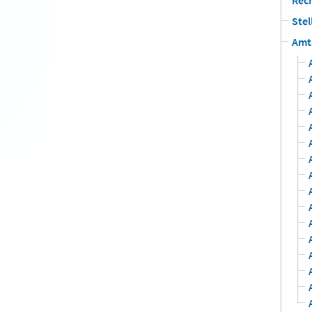
Rec
Ste
Amt