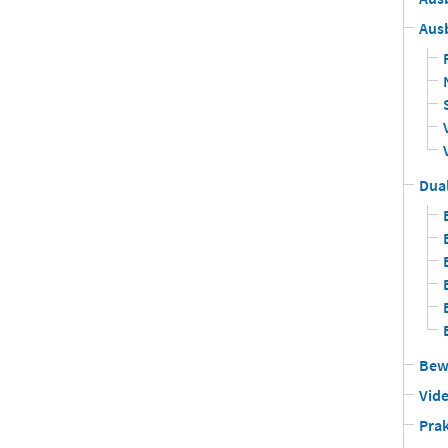
Aus
Dua
Bew
Vid
Pra