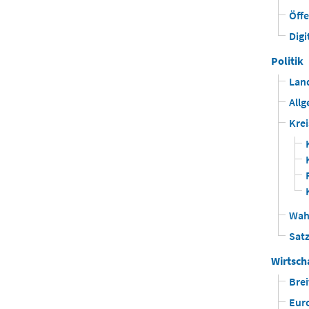
Öffe
Digi
Politik
Lan
Allg
Krei
Wah
Sat
Wirtsch
Bre
Eur