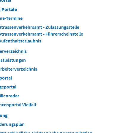
portal
 Portale
ine-Termine
Strassenverkehrsamt - Zulassungsstelle
Strassenverkehrsamt - Führerscheinstelle
Aufenthaltserlaubnis
erverzeichnis
stleistungen
rbeiterverzeichnis
portal
geportal
lienradar
cenportal Vielfalt
tung
ederungsplan