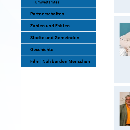
Umweltamtes
Partnerschaften
Zahlen und Fakten
Städte und Gemeinden
Geschichte
Film | Nah bei den Menschen