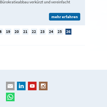
Bürokratieabbau verkürzt und vereinfacht
mehr erfahren
8
19
20
21
22
23
24
25
26