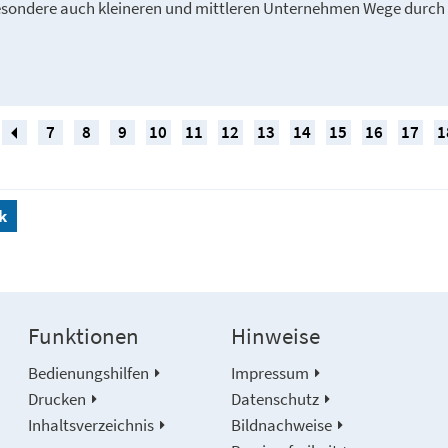
esondere auch kleineren und mittleren Unternehmen Wege durch 
7
8
9
10
11
12
13
14
15
16
17
1
k
Funktionen
Hinweise
Bedienungshilfen
Impressum
Drucken
Datenschutz
Inhaltsverzeichnis
Bildnachweise