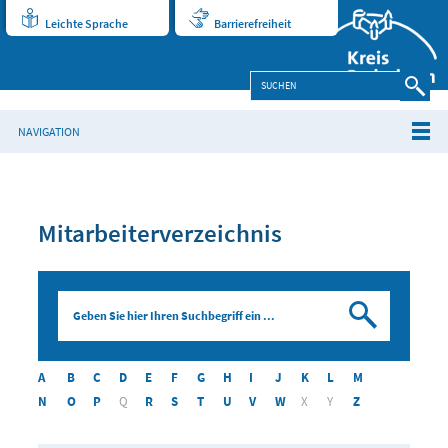
Leichte Sprache
Barrierefreiheit
NAVIGATION
Mitarbeiterverzeichnis
Suchen
A
B
C
D
E
F
G
H
I
J
K
L
M
N
O
P
Q
R
S
T
U
V
W
X
Y
Z