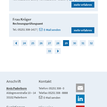
mehr erfahren
Frau Kröger
Rechnungsprüfungsamt
Tel.
05251 308-1417
E-Mail senden
mehr erfahren
24
25
26
27
28
29
30
31
32
33
Anschrift
Kontakt
Kreis Paderborn
Telefon: 05251 308 - 0
Aldegreverstraße 10 – 14
Telefax: 05251 308 - 8888
33102 Paderborn
E-Mail senden