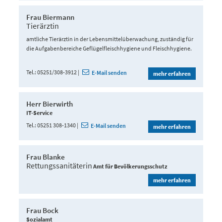
Frau Biermann
Tierärztin
amtliche Tierärztin in der Lebensmittelüberwachung, zuständig für
die Aufgabenbereiche Geflügelfleischhygiene und Fleischhygiene.
Tel.
05251/308-3912
E-Mail senden
mehr erfahren
Herr Bierwirth
IT-Service
Tel.
05251 308-1340
E-Mail senden
mehr erfahren
Frau Blanke
Rettungssanitäterin
Amt für Bevölkerungsschutz
mehr erfahren
Frau Bock
Sozialamt