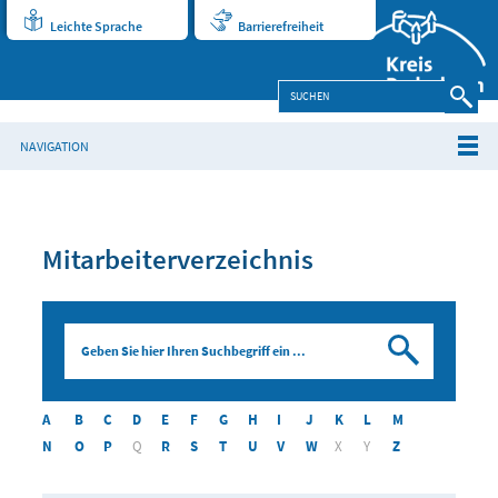
Leichte Sprache
Barrierefreiheit
NAVIGATION
Mitarbeiterverzeichnis
Suchen
A
B
C
D
E
F
G
H
I
J
K
L
M
N
O
P
Q
R
S
T
U
V
W
X
Y
Z