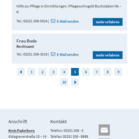
Hilfe zur Pflege in Einrichtungen, Pflegewohngeld Buchstaben Nk –
R
Tel.
05251 308-5024
E-Mail senden
mehr erfahren
Frau Bode
Rechtsamt
Tel.
05251 308-3018
E-Mail senden
mehr erfahren
1
2
3
4
5
6
7
8
9
10
Anschrift
Kontakt
Kreis Paderborn
Telefon: 05251 308 - 0
Aldegreverstraße 10 – 14
Telefax: 05251 308 - 8888