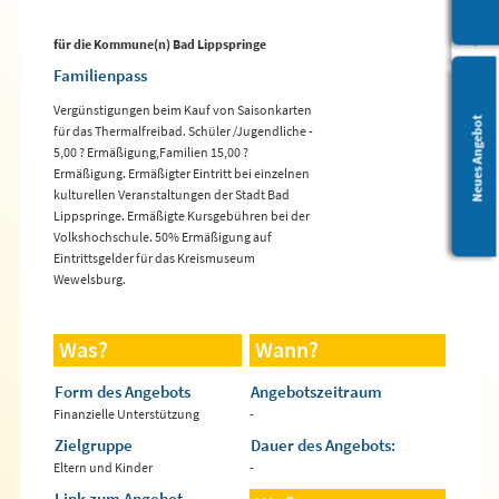
für die Kommune(n) Bad Lippspringe
Familienpass
Vergünstigungen beim Kauf von Saisonkarten
Leichte Sprache
Neues Angebot
für das Thermalfreibad. Schüler /Jugendliche -
5,00 ? Ermäßigung,Familien 15,00 ?
Ermäßigung. Ermäßigter Eintritt bei einzelnen
kulturellen Veranstaltungen der Stadt Bad
Lippspringe. Ermäßigte Kursgebühren bei der
Volkshochschule. 50% Ermäßigung auf
Eintrittsgelder für das Kreismuseum
Wewelsburg.
Was?
Wann?
Form des Angebots
Angebotszeitraum
Finanzielle Unterstützung
-
Zielgruppe
Dauer des Angebots:
Eltern und Kinder
-
Link zum Angebot