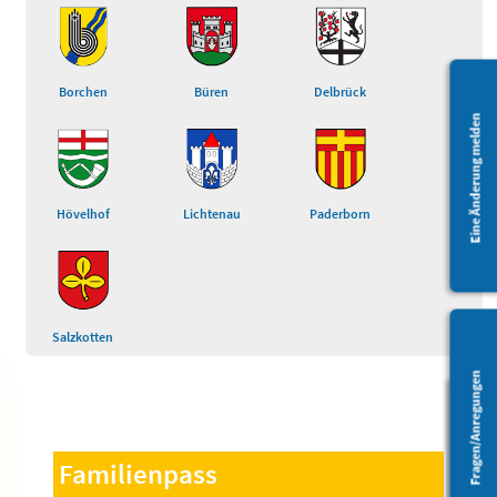
Borchen
Büren
Delbrück
Eine Änderung melden
Hövelhof
Lichtenau
Paderborn
Salzkotten
Fragen/Anregungen
Barrierefreiheit
Familienpass