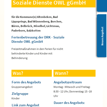
Soziale Dienste OWL gGmbH
für die Kommune(n) Altenbeken, Bad
Lippspringe, Bad Wünnenberg, Borchen,
Büren, Delbrück, Hövelhof, Lichtenau,
Leichte Sprache
Neues Angebot
Paderborn, Salzkotten
Ferienbetreuung der DRK - Soziale
Dienste OWL gGmbH
Freizeitmaßnahmen in den Ferien für nicht
behinderte Kinder und Kinder mit
Behinderung
Was?
Wann?
Form des Angebots
Angebotszeitraum
Gruppenangebot
Montag - Mitwoch und Freitag:
8:30 - 12 Uhr, Donnerstag: 15 -18
Zielgruppe
Uhr
Kinder
Dauer des Angebots:
Link zum Angebot