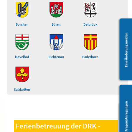
Borchen
Büren
Delbrück
Eine Änderung melden
Hövelhof
Lichtenau
Paderborn
Salzkotten
Fragen/Anregungen
Barrierefreiheit
Ferienbetreuung der DRK -