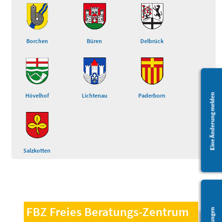
Borchen
Büren
Delbrück
Eine Änderung melden
Hövelhof
Lichtenau
Paderborn
Salzkotten
FBZ Freies Beratungs-Zentrum