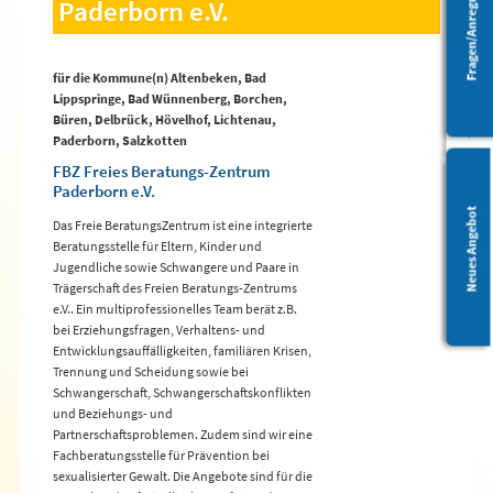
Fragen/Anregungen
Paderborn e.V.
Barrierefreiheit
für die Kommune(n) Altenbeken, Bad
Lippspringe, Bad Wünnenberg, Borchen,
Büren, Delbrück, Hövelhof, Lichtenau,
Paderborn, Salzkotten
FBZ Freies Beratungs-Zentrum
Paderborn e.V.
Leichte Sprache
Neues Angebot
Das Freie BeratungsZentrum ist eine integrierte
Beratungsstelle für Eltern, Kinder und
Jugendliche sowie Schwangere und Paare in
Trägerschaft des Freien Beratungs-Zentrums
e.V.. Ein multiprofessionelles Team berät z.B.
bei Erziehungsfragen, Verhaltens- und
Entwicklungsauffälligkeiten, familiären Krisen,
Trennung und Scheidung sowie bei
Schwangerschaft, Schwangerschaftskonflikten
und Beziehungs- und
Partnerschaftsproblemen. Zudem sind wir eine
Fachberatungsstelle für Prävention bei
sexualisierter Gewalt. Die Angebote sind für die