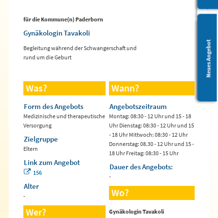
für die Kommune(n) Paderborn
Gynäkologin Tavakoli
Leichte Sprache
Neues Angebot
Begleitung während der Schwangerschaft und
rund um die Geburt
Was?
Wann?
Form des Angebots
Angebotszeitraum
Medizinische und therapeutische
Montag: 08:30 - 12 Uhr und 15 - 18
Versorgung
Uhr Dienstag: 08:30 - 12 Uhr und 15
- 18 Uhr Mittwoch: 08:30 - 12 Uhr
Zielgruppe
Donnerstag: 08.30 - 12 Uhr und 15 -
Eltern
18 Uhr Freitag: 08:30 - 15 Uhr
Link zum Angebot
Dauer des Angebots:
156
-
Alter
Wo?
-
Wer?
Gynäkologin Tavakoli