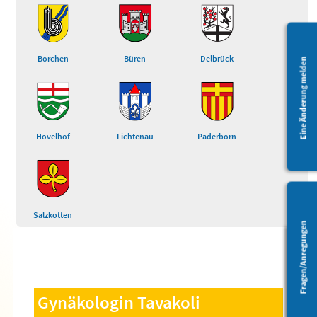
Borchen
Büren
Delbrück
Eine Änderung melden
Hövelhof
Lichtenau
Paderborn
Salzkotten
Fragen/Anregungen
Barrierefreiheit
Gynäkologin Tavakoli