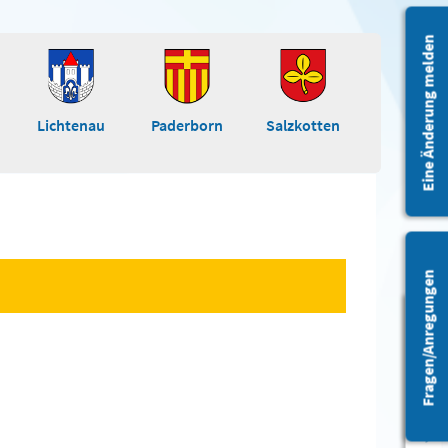
Eine Änderung melden
Lichtenau
Paderborn
Salzkotten
Fragen/Anregungen
Barrierefreiheit