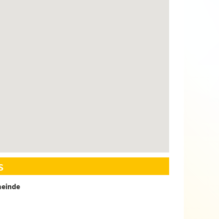
s
meinde