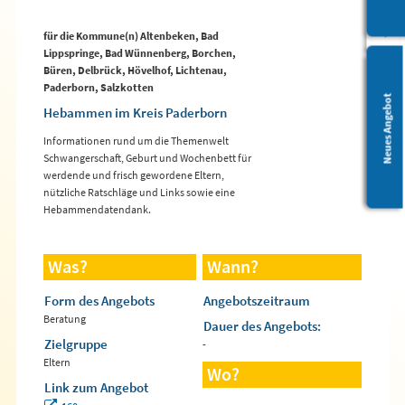
für die Kommune(n) Altenbeken, Bad
Lippspringe, Bad Wünnenberg, Borchen,
Büren, Delbrück, Hövelhof, Lichtenau,
Paderborn, Salzkotten
Leichte Sprache
Neues Angebot
Hebammen im Kreis Paderborn
Informationen rund um die Themenwelt
Schwangerschaft, Geburt und Wochenbett für
werdende und frisch gewordene Eltern,
nützliche Ratschläge und Links sowie eine
Hebammendatendank.
Was?
Wann?
Form des Angebots
Angebotszeitraum
Beratung
Dauer des Angebots:
Zielgruppe
-
Eltern
Wo?
Link zum Angebot