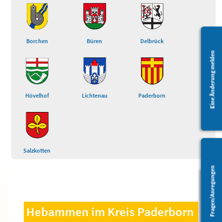
Borchen
Büren
Delbrück
Eine Änderung melden
Hövelhof
Lichtenau
Paderborn
Salzkotten
Fragen/Anregungen
Barrierefreiheit
Hebammen im Kreis Paderborn