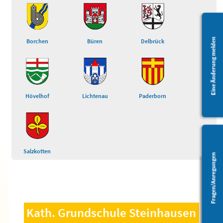
Eine Änderung melden
Borchen
Büren
Delbrück
Hövelhof
Lichtenau
Paderborn
Salzkotten
Fragen/Anregungen
Barrierefreiheit
Kath. Grundschule Steinhausen