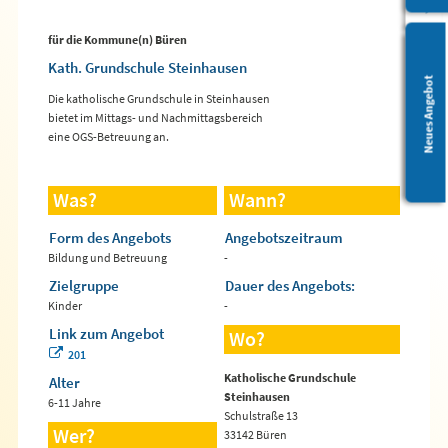
für die Kommune(n) Büren
Kath. Grundschule Steinhausen
Leichte Sprache
Neues Angebot
Die katholische Grundschule in Steinhausen
bietet im Mittags- und Nachmittagsbereich
eine OGS-Betreuung an.
Was?
Wann?
Form des Angebots
Angebotszeitraum
Bildung und Betreuung
-
Zielgruppe
Dauer des Angebots:
Kinder
-
Link zum Angebot
Wo?
201
Katholische Grundschule
Alter
Steinhausen
6-11 Jahre
Schulstraße 13
Wer?
33142 Büren