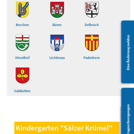
Borchen
Büren
Delbrück
Eine Änderung melden
Hövelhof
Lichtenau
Paderborn
Salzkotten
Fragen/Anregungen
Barrierefreiheit
Kindergarten "Sälzer Krümel"