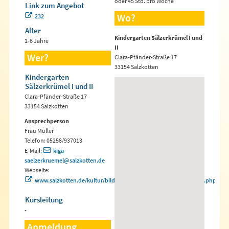
oder 45 Std. pro Woche
Link zum Angebot
Wo?
232
Alter
Kindergarten Sälzerkrümel I und
1-6 Jahre
II
Wer?
Clara-Pfänder-Straße 17
33154 Salzkotten
Kindergarten
Sälzerkrümel I und II
Clara-Pfänder-Straße 17
33154 Salzkotten
Ansprechperson
Frau Müller
Telefon: 05258/937013
E-Mail:
kiga-
saelzerkruemel@salzkotten.de
Webseite:
www.salzkotten.de/kultur/bildungseinrichtungen/kindergaerten.php
Kursleitung
-
Anmeldung