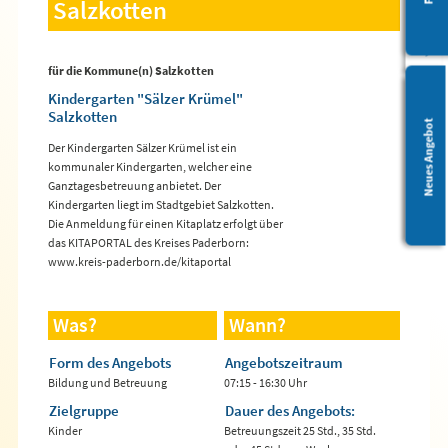
Salzkotten
für die Kommune(n) Salzkotten
Kindergarten "Sälzer Krümel"
Salzkotten
Leichte Sprache
Neues Angebot
Der Kindergarten Sälzer Krümel ist ein
kommunaler Kindergarten, welcher eine
Ganztagesbetreuung anbietet. Der
Kindergarten liegt im Stadtgebiet Salzkotten.
Die Anmeldung für einen Kitaplatz erfolgt über
das KITAPORTAL des Kreises Paderborn:
www.kreis-paderborn.de/kitaportal
Was?
Wann?
Form des Angebots
Angebotszeitraum
Bildung und Betreuung
07:15 - 16:30 Uhr
Zielgruppe
Dauer des Angebots:
Kinder
Betreuungszeit 25 Std., 35 Std.