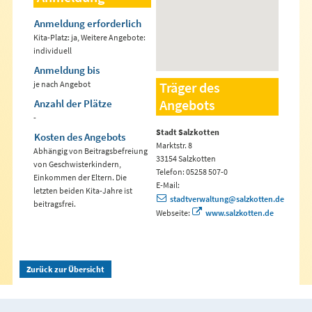
Anmeldung erforderlich
Kita-Platz: ja, Weitere Angebote:
individuell
Anmeldung bis
je nach Angebot
Träger des
Angebots
Anzahl der Plätze
-
Stadt Salzkotten
Kosten des Angebots
Marktstr. 8
Abhängig von Beitragsbefreiung
33154 Salzkotten
von Geschwisterkindern,
Telefon: 05258 507-0
Einkommen der Eltern. Die
E-Mail:
letzten beiden Kita-Jahre ist
stadtverwaltung@salzkotten.de
beitragsfrei.
Webseite:
www.salzkotten.de
Zurück zur Übersicht