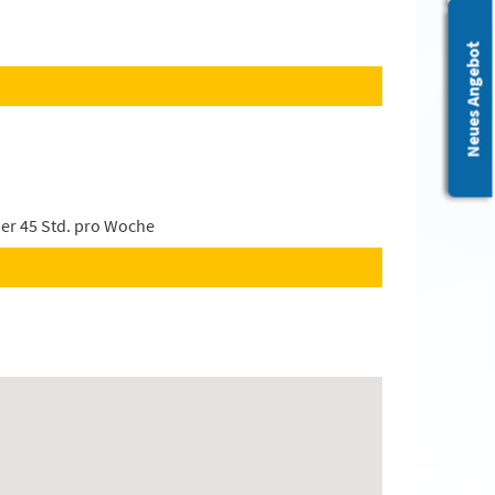
Leichte Sprache
Neues Angebot
der 45 Std. pro Woche