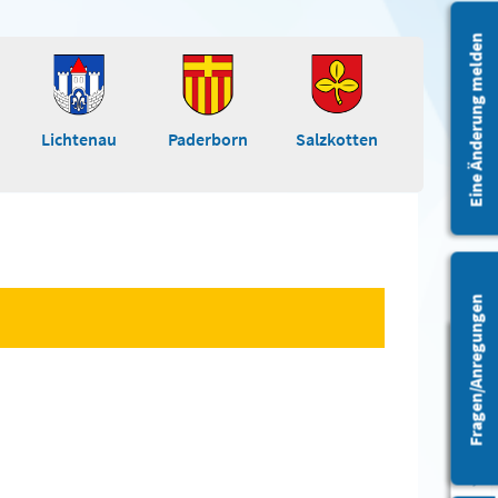
Eine Änderung melden
Lichtenau
Paderborn
Salzkotten
Fragen/Anregungen
Barrierefreiheit