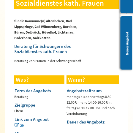
Sozialdienstes kath. Frauen
für die Kommune(n) Altenbeken, Bad
Lippspringe, Bad Wünnenberg, Borchen,
Büren, Delbrück, Hövelhof, Lichtenau,
Leichte Sprache
Neues Angebot
Paderborn, Salzkotten
Beratung für Schwangere des
Sozialdienstes kath. Frauen
Beratung von Frauen in der Schwangerschaft
Was?
Wann?
Form des Angebots
Angebotszeitraum
Beratung
montags bis donnerstags 8.30-
12.00 Uhr und 14.00-16.00 Uhr,
Zielgruppe
freitags 8.30-12.00 Uhr und nach
Eltern
Vereinbarung
Link zum Angebot
Dauer des Angebots:
29
-