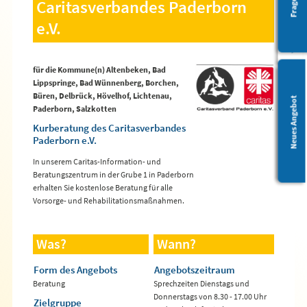
Barrierefreiheit
Caritasverbandes Paderborn
e.V.
für die Kommune(n) Altenbeken, Bad
Lippspringe, Bad Wünnenberg, Borchen,
Büren, Delbrück, Hövelhof, Lichtenau,
Leichte Sprache
Neues Angebot
Paderborn, Salzkotten
Kurberatung des Caritasverbandes
Paderborn e.V.
In unserem Caritas-Information- und
Beratungszentrum in der Grube 1 in Paderborn
erhalten Sie kostenlose Beratung für alle
Vorsorge- und Rehabilitationsmaßnahmen.
Was?
Wann?
Form des Angebots
Angebotszeitraum
Beratung
Sprechzeiten Dienstags und
Donnerstags von 8.30 - 17.00 Uhr
Zielgruppe