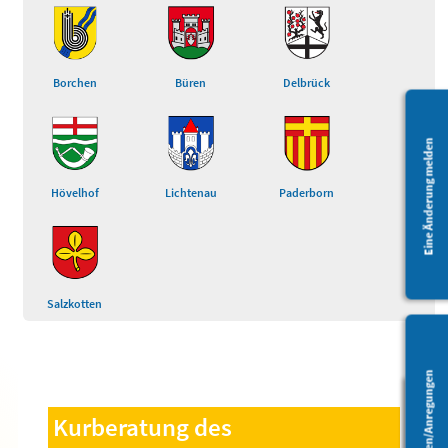
Borchen
Büren
Delbrück
Eine Änderung melden
Hövelhof
Lichtenau
Paderborn
Salzkotten
Fragen/Anregungen
Kurberatung des