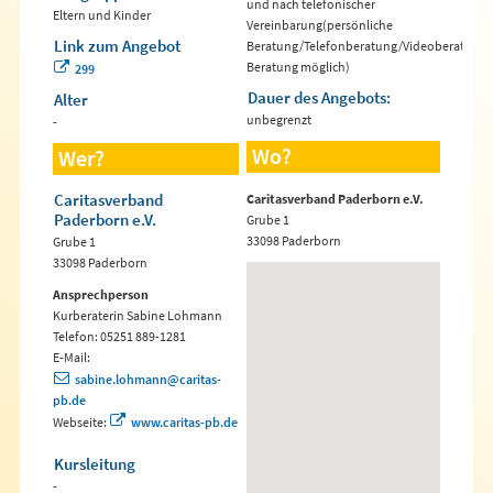
und nach telefonischer
Eltern und Kinder
Vereinbarung(persönliche
Link zum Angebot
Beratung/Telefonberatung/Videoberatung/
Beratung möglich)
299
Dauer des Angebots:
Alter
unbegrenzt
-
Wo?
Wer?
Caritasverband
Caritasverband Paderborn e.V.
Paderborn e.V.
Grube 1
33098 Paderborn
Grube 1
33098 Paderborn
Ansprechperson
Kurberaterin Sabine Lohmann
Telefon: 05251 889-1281
E-Mail:
sabine.lohmann@caritas-
pb.de
Webseite:
www.caritas-pb.de
Kursleitung
-