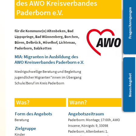
des AWO Kreisverbandes
Fragen/Anregungen
Paderborn e.V.
Barrierefreiheit
für die Kommune(n) Altenbeken, Bad
Lippspringe, Bad Wünnenberg, Borchen,
Büren, Delbrück, Hövelhof, Lichtenau,
Paderborn, Salzkotten
MIA: Migranten in Ausbildung des
AWO Kreisverbandes Paderborn e.V.
Niedrigschwellige Beratung und Begleitung
Leichte Sprache
Neues Angebot
jugendlicher Migranten*innen im Übergang
Schule/Beruf im Kreis Paderborn
Was?
Wann?
Form des Angebots
Angebotszeitraum
Beratung
Paderborn: Montags; 17:00h, AWO
Inscene, Königstr. 9, 33098
Zielgruppe
Paderborn, Altenbeken: 1.
Kinder