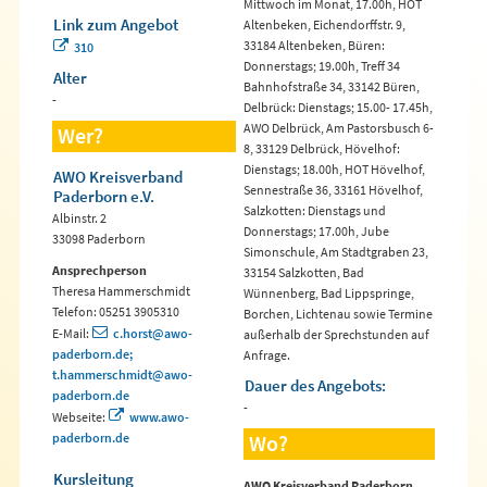
Mittwoch im Monat, 17.00h, HOT
Link zum Angebot
Altenbeken, Eichendorffstr. 9,
33184 Altenbeken, Büren:
310
Donnerstags; 19.00h, Treff 34
Alter
Bahnhofstraße 34, 33142 Büren,
-
Delbrück: Dienstags; 15.00- 17.45h,
AWO Delbrück, Am Pastorsbusch 6-
Wer?
8, 33129 Delbrück, Hövelhof:
Dienstags; 18.00h, HOT Hövelhof,
AWO Kreisverband
Sennestraße 36, 33161 Hövelhof,
Paderborn e.V.
Salzkotten: Dienstags und
Albinstr. 2
Donnerstags; 17.00h, Jube
33098 Paderborn
Simonschule, Am Stadtgraben 23,
Ansprechperson
33154 Salzkotten, Bad
Theresa Hammerschmidt
Wünnenberg, Bad Lippspringe,
Telefon: 05251 3905310
Borchen, Lichtenau sowie Termine
E-Mail:
c.horst@awo-
außerhalb der Sprechstunden auf
paderborn.de;
Anfrage.
t.hammerschmidt@awo-
Dauer des Angebots:
paderborn.de
-
Webseite:
www.awo-
paderborn.de
Wo?
Kursleitung
AWO Kreisverband Paderborn