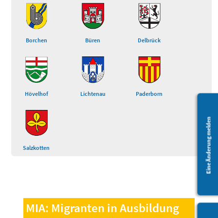
Borchen
Büren
Delbrück
Hövelhof
Lichtenau
Paderborn
Eine Änderung melden
Salzkotten
MIA: Migranten in Ausbildung