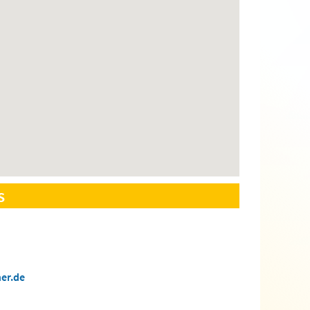
s
er.de