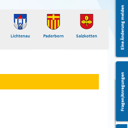
Eine Änderung melden
Lichtenau
Paderborn
Salzkotten
Fragen/Anregungen
Barrierefreiheit