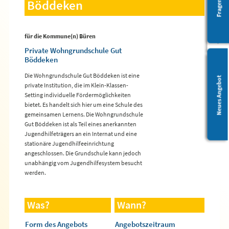
Barrierefreiheit
Böddeken
für die Kommune(n) Büren
Private Wohngrundschule Gut
Böddeken
Die Wohngrundschule Gut Böddeken ist eine
Leichte Sprache
Neues Angebot
private Institution, die im Klein-Klassen-
Setting individuelle Fördermöglichkeiten
bietet. Es handelt sich hier um eine Schule des
gemeinsamen Lernens. Die Wohngrundschule
Gut Böddeken ist als Teil eines anerkannten
Jugendhilfeträgers an ein Internat und eine
stationäre Jugendhilfeeinrichtung
angeschlossen. Die Grundschule kann jedoch
unabhängig vom Jugendhilfesystem besucht
werden.
Was?
Wann?
Form des Angebots
Angebotszeitraum