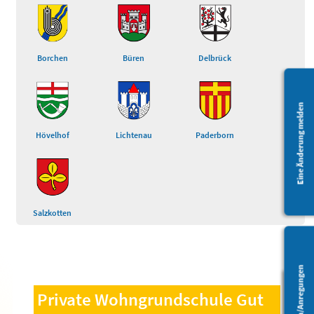
Borchen
Büren
Delbrück
Eine Änderung melden
Hövelhof
Lichtenau
Paderborn
Salzkotten
Fragen/Anregungen
Private Wohngrundschule Gut