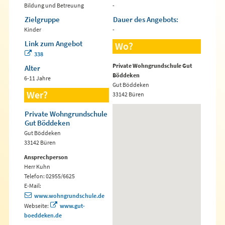
Bildung und Betreuung
-
Zielgruppe
Dauer des Angebots:
Kinder
-
Link zum Angebot
Wo?
338
Private Wohngrundschule Gut
Alter
Böddeken
6-11 Jahre
Gut Böddeken
Wer?
33142 Büren
Private Wohngrundschule
Gut Böddeken
Gut Böddeken
33142 Büren
Ansprechperson
Herr Kuhn
Telefon: 02955/6625
E-Mail:
www.wohngrundschule.de
Webseite:
www.gut-
boeddeken.de