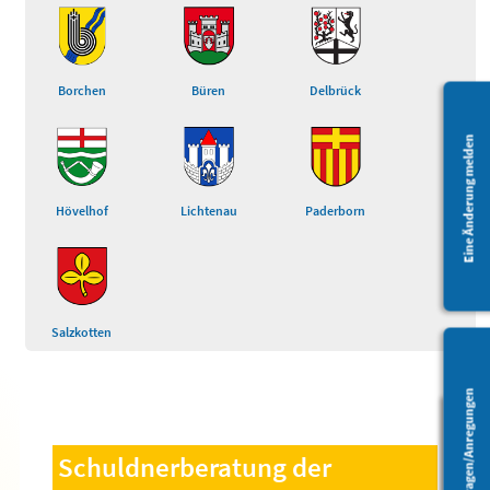
Borchen
Büren
Delbrück
Eine Änderung melden
Hövelhof
Lichtenau
Paderborn
Salzkotten
Fragen/Anregungen
Barrierefreiheit
Schuldnerberatung der