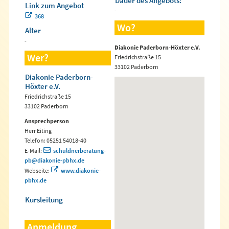
Dauer des Angebots:
Link zum Angebot
-
368
Wo?
Alter
-
Diakonie Paderborn-Höxter e.V.
Wer?
Friedrichstraße 15
33102 Paderborn
Diakonie Paderborn-
Höxter e.V.
Friedrichstraße 15
33102 Paderborn
Ansprechperson
Herr Eiting
Telefon: 05251 54018-40
E-Mail:
schuldnerberatung-
pb@diakonie-pbhx.de
Webseite:
www.diakonie-
pbhx.de
Kursleitung
Anmeldung