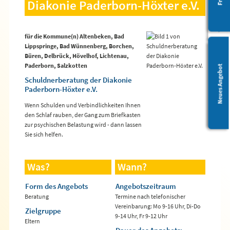
Diakonie Paderborn-Höxter e.V.
für die Kommune(n) Altenbeken, Bad
Lippspringe, Bad Wünnenberg, Borchen,
Büren, Delbrück, Hövelhof, Lichtenau,
Paderborn, Salzkotten
Leichte Sprache
Neues Angebot
Schuldnerberatung der Diakonie
Paderborn-Höxter e.V.
Wenn Schulden und Verbindlichkeiten Ihnen
den Schlaf rauben, der Gang zum Briefkasten
zur psychischen Belastung wird - dann lassen
Sie sich helfen.
Was?
Wann?
Form des Angebots
Angebotszeitraum
Beratung
Termine nach telefonischer
Vereinbarung: Mo 9-16 Uhr, Di-Do
Zielgruppe
9-14 Uhr, Fr 9-12 Uhr
Eltern