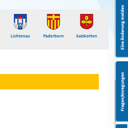
Eine Änderung melden
Lichtenau
Paderborn
Salzkotten
Fragen/Anregungen
Barrierefreiheit