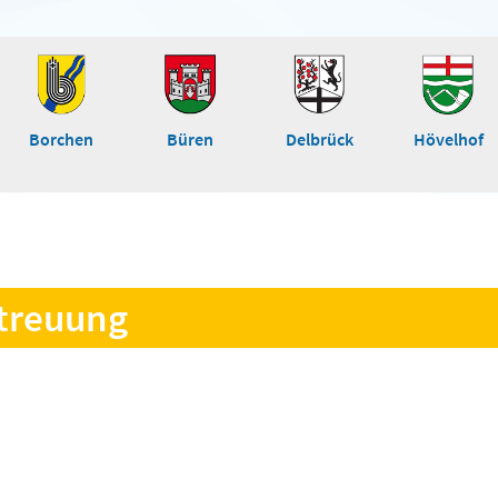
Borchen
Büren
Delbrück
Hövelhof
etreuung