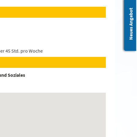
Leichte Sprache
Neues Angebot
der 45 Std. pro Woche
nd Soziales