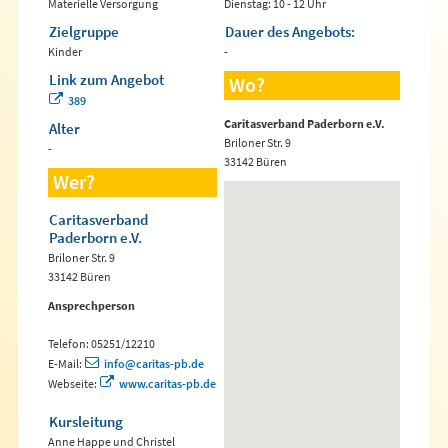
Materielle Versorgung
Dienstag: 10 - 12 Uhr
Zielgruppe
Dauer des Angebots:
Kinder
-
Link zum Angebot
Wo?
389
Caritasverband Paderborn e.V.
Alter
Briloner Str. 9
-
33142 Büren
Wer?
Caritasverband
Paderborn e.V.
Briloner Str. 9
33142 Büren
Ansprechperson
Telefon: 05251/12210
E-Mail:
info@caritas-pb.de
Webseite:
www.caritas-pb.de
Kursleitung
Anne Happe und Christel