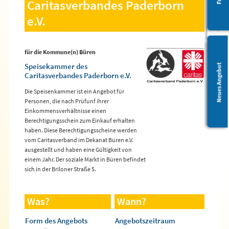
Caritasverbandes Paderborn
e.V.
für die Kommune(n) Büren
Speisekammer des
Leichte Sprache
Neues Angebot
Caritasverbandes Paderborn e.V.
Die Speisenkammer ist ein Angebot für
Personen, die nach Prüfunf ihrer
Einkommensverhältnisse einen
Berechtigungsschein zum Einkauf erhalten
haben. Diese Berechtigungsscheine werden
vom Caritasverband im Dekanat Büren e.V.
ausgestellt und haben eine Gültigkeit von
einem Jahr. Der soziale Markt in Büren befindet
sich in der Briloner Straße 5.
Was?
Wann?
Form des Angebots
Angebotszeitraum