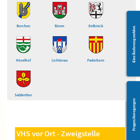
Borchen
Büren
Delbrück
Eine Änderung melden
Hövelhof
Lichtenau
Paderborn
Salzkotten
Fragen/Anregungen
Barrierefreiheit
VHS vor Ort - Zweigstelle