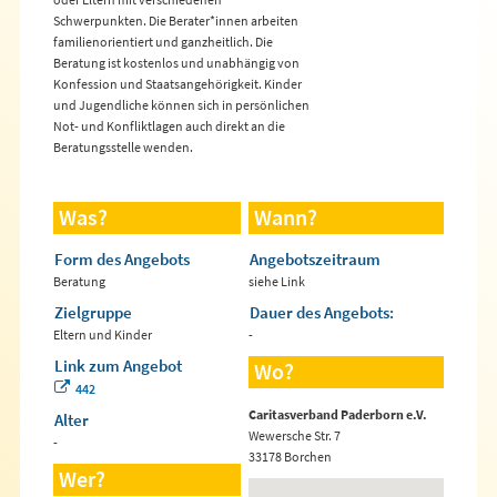
Schwerpunkten. Die Berater*innen arbeiten
familienorientiert und ganzheitlich. Die
Beratung ist kostenlos und unabhängig von
Konfession und Staatsangehörigkeit. Kinder
und Jugendliche können sich in persönlichen
Not- und Konfliktlagen auch direkt an die
Beratungsstelle wenden.
Was?
Wann?
Form des Angebots
Angebotszeitraum
Beratung
siehe Link
Zielgruppe
Dauer des Angebots:
Eltern und Kinder
-
Link zum Angebot
Wo?
442
Caritasverband Paderborn e.V.
Alter
Wewersche Str. 7
-
33178 Borchen
Wer?