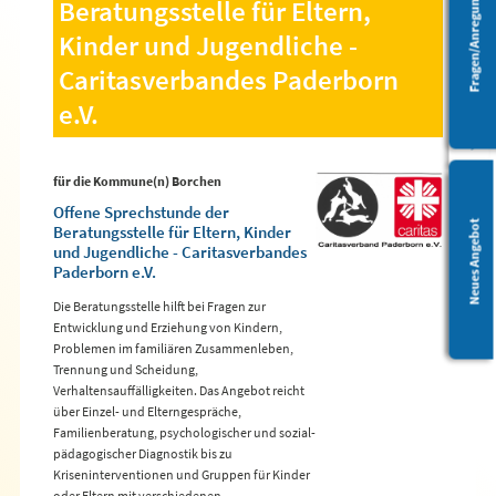
Fragen/Anregungen
Beratungsstelle für Eltern,
Kinder und Jugendliche -
Barrierefreiheit
Caritasverbandes Paderborn
e.V.
für die Kommune(n) Borchen
Offene Sprechstunde der
Leichte Sprache
Neues Angebot
Beratungsstelle für Eltern, Kinder
und Jugendliche - Caritasverbandes
Paderborn e.V.
Die Beratungsstelle hilft bei Fragen zur
Entwicklung und Erziehung von Kindern,
Problemen im familiären Zusammenleben,
Trennung und Scheidung,
Verhaltensauffälligkeiten. Das Angebot reicht
über Einzel- und Elterngespräche,
Familienberatung, psychologischer und sozial-
pädagogischer Diagnostik bis zu
Kriseninterventionen und Gruppen für Kinder
oder Eltern mit verschiedenen