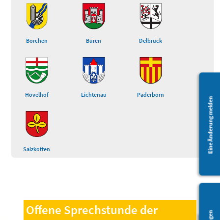
Borchen
Büren
Delbrück
Hövelhof
Lichtenau
Paderborn
Eine Änderung melden
Salzkotten
Offene Sprechstunde der