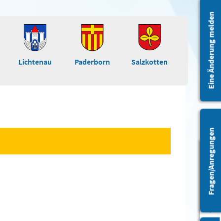
Eine Änderung melden
Lichtenau
Paderborn
Salzkotten
Fragen/Anregungen
Barrierefreiheit