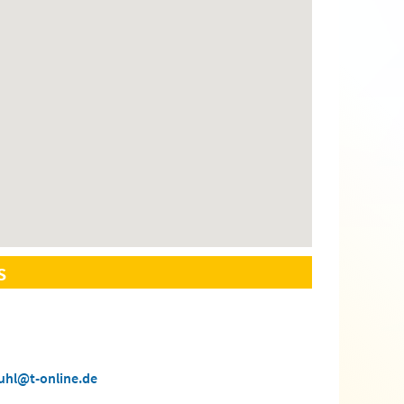
s
kuhl@t-online.de