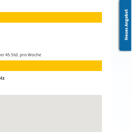
Leichte Sprache
Neues Angebot
der 45 Std. pro Woche
olz