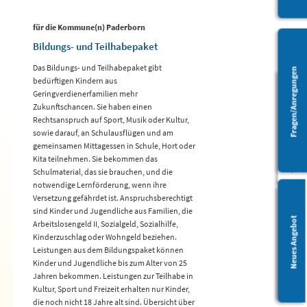
für die Kommune(n) Paderborn
Bildungs- und Teilhabepaket
Das Bildungs- und Teilhabepaket gibt
Fragen/Anregungen
bedürftigen Kindern aus
Geringverdienerfamilien mehr
Zukunftschancen. Sie haben einen
Barrierefreiheit
Rechtsanspruch auf Sport, Musik oder Kultur,
sowie darauf, an Schulausflügen und am
gemeinsamen Mittagessen in Schule, Hort oder
Kita teilnehmen. Sie bekommen das
Schulmaterial, das sie brauchen, und die
notwendige Lernförderung, wenn ihre
Versetzung gefährdet ist. Anspruchsberechtigt
sind Kinder und Jugendliche aus Familien, die
Leichte Sprache
Neues Angebot
Arbeitslosengeld II, Sozialgeld, Sozialhilfe,
Kinderzuschlag oder Wohngeld beziehen.
Leistungen aus dem Bildungspaket können
Kinder und Jugendliche bis zum Alter von 25
Jahren bekommen. Leistungen zur Teilhabe in
Kultur, Sport und Freizeit erhalten nur Kinder,
die noch nicht 18 Jahre alt sind. Übersicht über