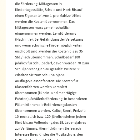
die Förderung: Mittagessen in
Kindertagesstätte, Schule und Hort: Bis auf
einen Eigenanteil von 1  pro Mahlzeit/Kind
werden die Kosten übernommen. Das
Mittagessen muss gemeinschaftlich
eingenommen werden. Lernförderung
(Nachhilfe): Bei Gefährdung der Versetzung
und wenn schulische Fördermöglichkeiten
erschöpft sind, werden die Kosten bis zu 35
Std./Fach übernommen. Schulbedarf 100 
jährlich für Schulbedarf, davon werden 70  zum
Schuljahresbeginn ausgezahlt. Weitere 30 
erhalten Sie zum Schulhalbjahr.
Ausflüge/Klassenfahrten: Die Kosten für
Klassenfahrten werden komplett
übernommen (für ein- und mehrtägige
Fahrten). Schülerbeförderung: In besonderen
Fällen können die Beförderungskosten
übernommen werden. Kultur, Sport, Freizeit:
10  monatlich bzw. 120  jährlich stehen jedem
Kind bis zur Vollendung des 18. Lebensjahres
zur Verfügung. Hiermit können Sie je nach
Interesse Ihres Kindes die Musikschule, den