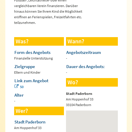
Fußball-, Leichtathletik- oder einen
vergleichbaren Verein finanzieren. Darüber
hinaus können Sie Ihrem Kind die Möglichkeit
eröffnen an Ferienspielen, Freizeitfahrten etc.
teilzunehmen.
Was?
Wann?
Form des Angebots
Angebotszeitraum
Finanzielle Unterstützung
-
Zielgruppe
Dauer des Angebots:
Eltern und Kinder
-
Link zum Angebot
Wo?
50
Stadt Paderborn
Alter
Am Hoppenhof 33
-
33104 Paderborn
Wer?
Stadt Paderborn
Am Hoppenhof 33