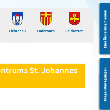
Eine Änderung melden
Lichtenau
Paderborn
Salzkotten
zentrums St. Johannes
Fragen/Anregungen
Barrierefreiheit