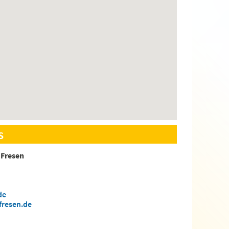
s
 Fresen
de
fresen.de