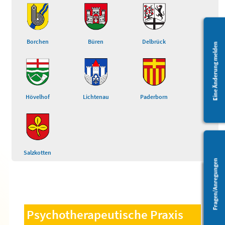
Borchen
Büren
Delbrück
Eine Änderung melden
Hövelhof
Lichtenau
Paderborn
Salzkotten
Fragen/Anregungen
Barrierefreiheit
Psychotherapeutische Praxis