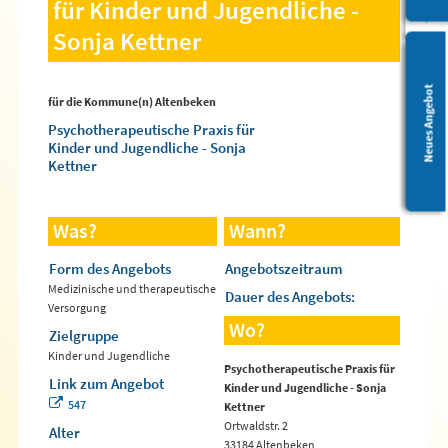
für Kinder und Jugendliche -
Sonja Kettner
Leichte Sprache
Neues Angebot
für die Kommune(n) Altenbeken
Psychotherapeutische Praxis für
Kinder und Jugendliche - Sonja
Kettner
Was?
Wann?
Form des Angebots
Angebotszeitraum
Medizinische und therapeutische
Dauer des Angebots:
Versorgung
Wo?
Zielgruppe
Kinder und Jugendliche
Psychotherapeutische Praxis für
Link zum Angebot
Kinder und Jugendliche - Sonja
547
Kettner
Ortwaldstr. 2
Alter
33184 Altenbeken