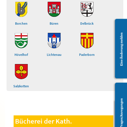
Borchen
Büren
Delbrück
Eine Änderung melden
Hövelhof
Lichtenau
Paderborn
Salzkotten
Fragen/Anregungen
Barrierefreiheit
Bücherei der Kath.