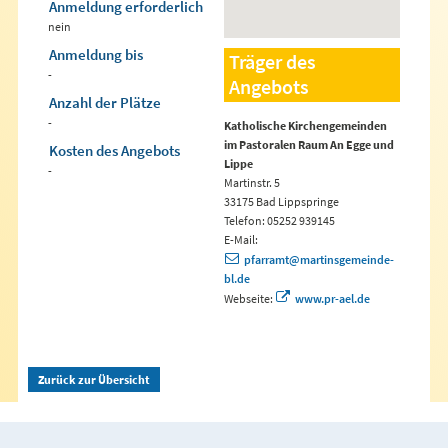
Anmeldung erforderlich
nein
Anmeldung bis
Träger des
-
Angebots
Anzahl der Plätze
-
Katholische Kirchengemeinden
im Pastoralen Raum An Egge und
Kosten des Angebots
Lippe
-
Martinstr. 5
33175 Bad Lippspringe
Telefon: 05252 939145
E-Mail:
pfarramt@martinsgemeinde-
bl.de
Webseite:
www.pr-ael.de
Zurück zur Übersicht