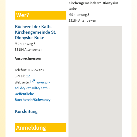
Kirchengemeinde St. Dionysius
-
Buke
Wer?
Mühlenweg 3
33184 Altenbeken
Bücherei der Kath.
Kirchengemeinde St.
Dionysius Buke
Mühlenweg 3
33184 Altenbeken
Ansprechperson
Telefon: 05255/323
E-Mail:
Webseite:
www.pr-
ael.de/Rat-Hilfe/Kath.-
Oeffentliche-
Buecherein/Schwaney
Kursleitung
Anmeldung