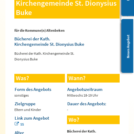
Kirchengemeinde St. Dionysius
Buke
für die Kommune(n) Altenbeken
Leichte Sprache
Neues Angebot
Bücherei der Kath.
Kirchengemeinde St. Dionysius Buke
Bücherei der Kath. Kirchengemeinde St.
Dionysius Buke
Was?
Wann?
Form des Angebots
Angebotszeitraum
sonstiges
Mittwochs 18-19 Uhr
Zielgruppe
Dauer des Angebots:
Eltern und Kinder
-
Link zum Angebot
Wo?
55
Bücherei der Kath.
Alter