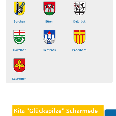
Borchen
Büren
Delbrück
Hövelhof
Lichtenau
Paderborn
Salzkotten
Zu
zu
Übe
Kita "Glückspilze" Scharmede