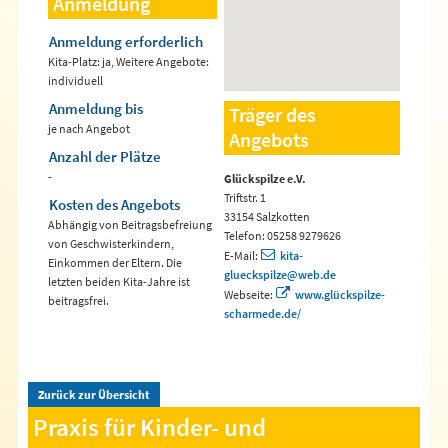
Anmeldung
Anmeldung erforderlich
Kita-Platz: ja, Weitere Angebote:
individuell
Anmeldung bis
Träger des
je nach Angebot
Angebots
Anzahl der Plätze
-
Glückspilze e.V.
Triftstr. 1
Kosten des Angebots
33154 Salzkotten
Abhängig von Beitragsbefreiung
Telefon: 05258 9279626
von Geschwisterkindern,
E-Mail:
kita-
Einkommen der Eltern. Die
glueckspilze@web.de
letzten beiden Kita-Jahre ist
Webseite:
www.glückspilze-
beitragsfrei.
scharmede.de/
Zurück zur Übersicht
Praxis für Kinder- und