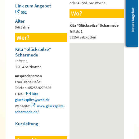
oder 45 Std. pro Woche
Link zum Angebot
Leichte Sprache
Neues Angebot
Wo?
552
Alter
Kita "Glückspilze" Scharmede
0-6 Jahre
Triftstr. 1
Wer?
33154 Salzkotten
Kita "Glückspilze"
Scharmede
Triftstr. 1
33154 Salzkotten
Ansprechperson
Frau Diana Haße
Telefon: 05258 9279626
E-Mail:
kita-
glueckspilze@web.de
Webseite:
www.glückspilze-
scharmede.de/
Kursleitung