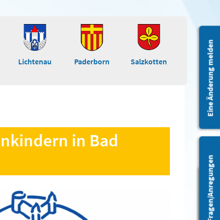
Eine Änderung melden
Lichtenau
Paderborn
Salzkotten
einkindern in Bad
Fragen/Anregungen
Barrierefreiheit