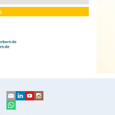
s
erborn.de
rn.de