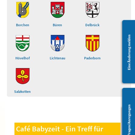
Borchen
Büren
Delbrück
Eine Änderung melden
Hövelhof
Lichtenau
Paderborn
Salzkotten
Fragen/Anregungen
Barrierefreiheit
Café Babyzeit - Ein Treff für