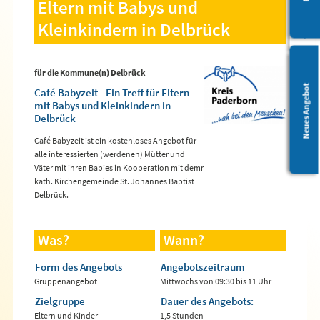
Eltern mit Babys und
Kleinkindern in Delbrück
für die Kommune(n) Delbrück
Leichte Sprache
Neues Angebot
Café Babyzeit - Ein Treff für Eltern
mit Babys und Kleinkindern in
Delbrück
Café Babyzeit ist ein kostenloses Angebot für
alle interessierten (werdenen) Mütter und
Väter mit ihren Babies in Kooperation mit demr
kath. Kirchengemeinde St. Johannes Baptist
Delbrück.
Was?
Wann?
Form des Angebots
Angebotszeitraum
Gruppenangebot
Mittwochs von 09:30 bis 11 Uhr
Zielgruppe
Dauer des Angebots:
Eltern und Kinder
1,5 Stunden