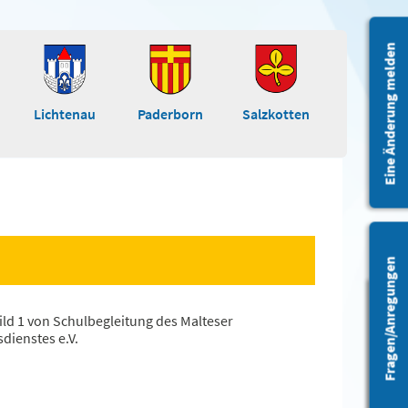
Eine Änderung melden
Lichtenau
Paderborn
Salzkotten
Fragen/Anregungen
Barrierefreiheit