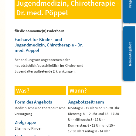
Barrierefreiheit
Jugendmedizin, Chirotherapie -
Dr. med. Pöppel
für die Kommune(n) Paderborn
Facharzt für Kinder- und
Jugendmedizin, Chirotherapie - Dr.
Leichte Sprache
Neues Angebot
med. Pöppel
Behandlung von angeborenen oder
hauptsächlich/ausschließlich im Kindes- und
Jugendalter auftretende Erkrankungen.
Was?
Wann?
Form des Angebots
Angebotszeitraum
Medizinische und therapeutische
Montag: 8 - 12 Uhr und 17 - 20 Uhr
Versorgung
Dienstag: 8 - 12 Uhr und 15 - 17:30
Uhr Mittwoch: 8 - 12 Uhr
Zielgruppe
Donnerstag: 8 - 12 Uhr und 15 -
Eltern und Kinder
17:30 Uhr Freitag: 8 - 14 Uhr