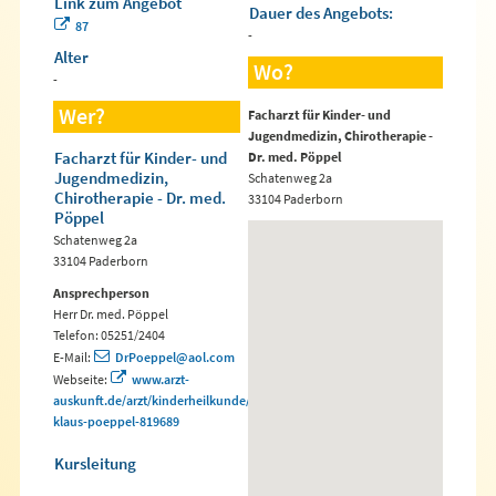
Link zum Angebot
Dauer des Angebots:
87
-
Alter
Wo?
-
Wer?
Facharzt für Kinder- und
Jugendmedizin, Chirotherapie -
Facharzt für Kinder- und
Dr. med. Pöppel
Jugendmedizin,
Schatenweg 2a
Chirotherapie - Dr. med.
33104 Paderborn
Pöppel
Schatenweg 2a
33104 Paderborn
Ansprechperson
Herr Dr. med. Pöppel
Telefon: 05251/2404
E-Mail:
DrPoeppel@aol.com
Webseite:
www.arzt-
auskunft.de/arzt/kinderheilkunde/paderborn/dr-
klaus-poeppel-819689
Kursleitung