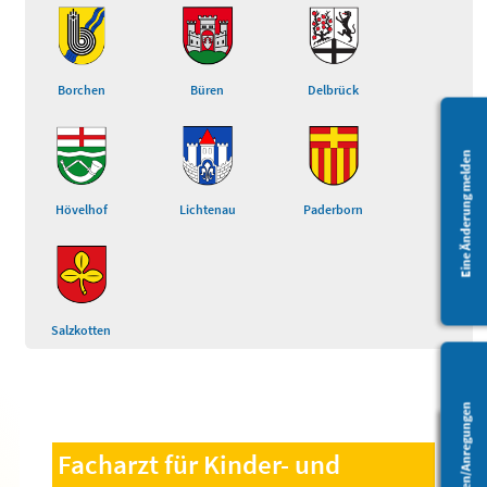
Borchen
Büren
Delbrück
Eine Änderung melden
Hövelhof
Lichtenau
Paderborn
Salzkotten
Fragen/Anregungen
Facharzt für Kinder- und