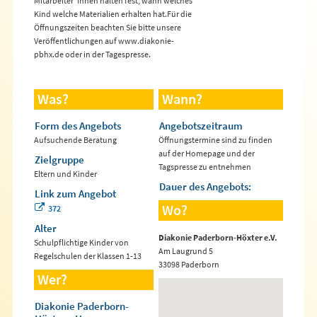
Mitarbeiter*innen halten fest, wann welches
Kind welche Materialien erhalten hat.Für die
Öffnungszeiten beachten Sie bitte unsere
Veröffentlichungen auf www.diakonie-
pbhx.de oder in der Tagespresse.
Was?
Wann?
Form des Angebots
Angebotszeitraum
Aufsuchende Beratung
Öffnungstermine sind zu finden
auf der Homepage und der
Zielgruppe
Tagspresse zu entnehmen
Eltern und Kinder
Dauer des Angebots:
Link zum Angebot
Wo?
372
Alter
Diakonie Paderborn-Höxter e.V.
Schulpflichtige Kinder von
Am Laugrund 5
Regelschulen der Klassen 1-13
33098 Paderborn
Wer?
Diakonie Paderborn-