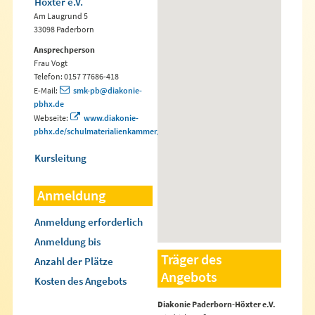
Höxter e.V.
Am Laugrund 5
33098 Paderborn
Ansprechperson
Frau Vogt
Telefon: 0157 77686-418
E-Mail:
smk-pb@diakonie-
pbhx.de
Webseite:
www.diakonie-
pbhx.de/schulmaterialienkammer/
Kursleitung
Anmeldung
Anmeldung erforderlich
Anmeldung bis
Träger des
Anzahl der Plätze
Angebots
Kosten des Angebots
Diakonie Paderborn-Höxter e.V.