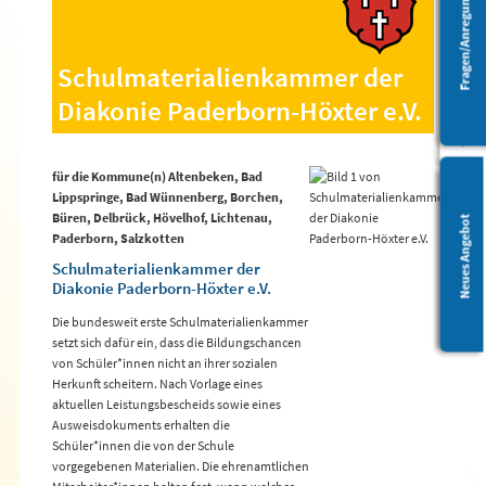
Fragen/Anregungen
Barrierefreiheit
Schulmaterialienkammer der
Diakonie Paderborn-Höxter e.V.
für die Kommune(n) Altenbeken, Bad
Lippspringe, Bad Wünnenberg, Borchen,
Büren, Delbrück, Hövelhof, Lichtenau,
Leichte Sprache
Neues Angebot
Paderborn, Salzkotten
Schulmaterialienkammer der
Diakonie Paderborn-Höxter e.V.
Die bundesweit erste Schulmaterialienkammer
setzt sich dafür ein, dass die Bildungschancen
von Schüler*innen nicht an ihrer sozialen
Herkunft scheitern. Nach Vorlage eines
aktuellen Leistungsbescheids sowie eines
Ausweisdokuments erhalten die
Schüler*innen die von der Schule
vorgegebenen Materialien. Die ehrenamtlichen