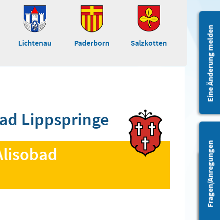
Eine Änderung melden
Lichtenau
Paderborn
Salzkotten
ad Lippspringe
Fragen/Anregungen
lisobad
Barrierefreiheit