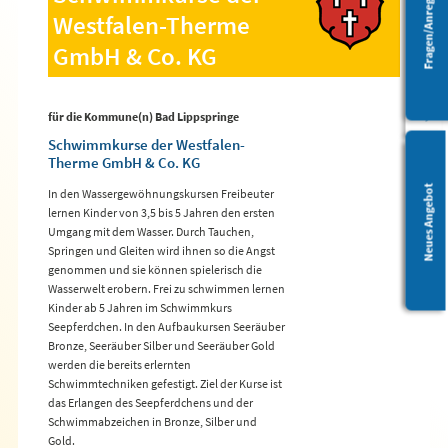
Fragen/Anregungen
Westfalen-Therme
Barrierefreiheit
GmbH & Co. KG
für die Kommune(n) Bad Lippspringe
Schwimmkurse der Westfalen-
Therme GmbH & Co. KG
Leichte Sprache
Neues Angebot
In den Wassergewöhnungskursen Freibeuter
lernen Kinder von 3,5 bis 5 Jahren den ersten
Umgang mit dem Wasser. Durch Tauchen,
Springen und Gleiten wird ihnen so die Angst
genommen und sie können spielerisch die
Wasserwelt erobern. Frei zu schwimmen lernen
Kinder ab 5 Jahren im Schwimmkurs
Seepferdchen. In den Aufbaukursen Seeräuber
Bronze, Seeräuber Silber und Seeräuber Gold
werden die bereits erlernten
Schwimmtechniken gefestigt. Ziel der Kurse ist
das Erlangen des Seepferdchens und der
Schwimmabzeichen in Bronze, Silber und
Gold.