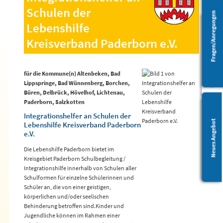
Schulen der
Fragen/Anregungen
Lebenshilfe
Kreisverband Paderborn e.V.
Barrierefreiheit
für die Kommune(n) Altenbeken, Bad
Lippspringe, Bad Wünnenberg, Borchen,
Büren, Delbrück, Hövelhof, Lichtenau,
Paderborn, Salzkotten
Integrationshelfer an Schulen der
Leichte Sprache
Neues Angebot
Lebenshilfe Kreisverband Paderborn
e.V.
Die Lebenshilfe Paderborn bietet im
Kreisgebiet Paderborn Schulbegleitung /
Integrationshilfe innerhalb von Schulen aller
Schulformen für einzelne Schülerinnen und
Schüler an, die von einer geistigen,
körperlichen und/oder seelischen
Behinderung betroffen sind.Kinder und
Jugendliche können im Rahmen einer