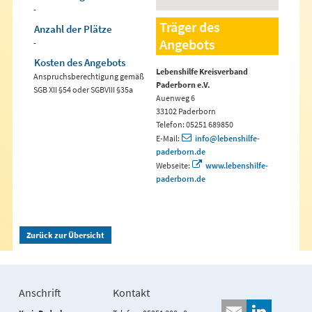
-
Träger des
Anzahl der Plätze
Angebots
-
Kosten des Angebots
Lebenshilfe Kreisverband
Anspruchsberechtigung gemäß
Paderborn e.V.
SGB XII §54 oder SGBVIII §35a
Auenweg 6
33102 Paderborn
Telefon: 05251 689850
E-Mail:
info@lebenshilfe-
paderborn.de
Webseite:
www.lebenshilfe-
paderborn.de
Zurück zur Übersicht
Anschrift
Kontakt