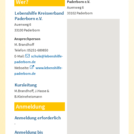
Wer?
Paderborn e.V.
Auenweg 6
Lebenshilfe Kreisverband
33102 Paderborn
Paderborn e.V.
Auenweg 6
33100 Paderborn
Ansprechperson
M. Brandhoff
Telefon: 05251-689850
E-Mail:
schule@lebenshilfe-
paderborn.de
Webseite:
www.lebenshilfe-
paderborn.de
Kursleitung
M.Brandhoff, J.Hasse &
B.Kleineheismann
Anmeldung
Anmeldung erforderlich
-
Anmeldung bis