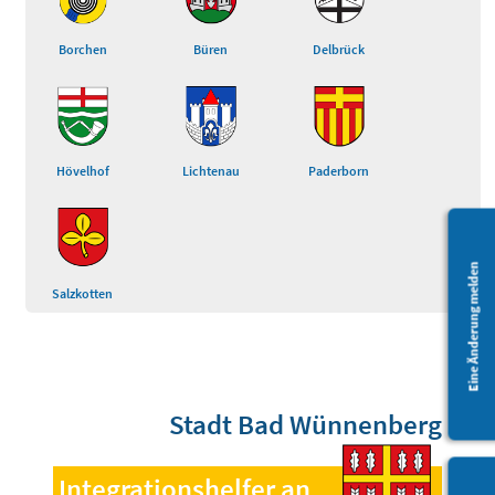
Borchen
Büren
Delbrück
Hövelhof
Lichtenau
Paderborn
Eine Änderung melden
Salzkotten
Stadt Bad Wünnenberg
Integrationshelfer an