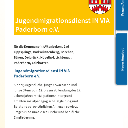
Fragen/Anregungen
Barrierefreiheit
Jugendmigrationsdienst IN VIA
Paderborn e.V.
für die Kommune(n) Altenbeken, Bad
Leichte Sprache
Neues Angebot
Lippspringe, Bad Wünnenberg, Borchen,
Büren, Delbrück, Hövelhof, Lichtenau,
Paderborn, Salzkotten
Jugendmigrationsdienst IN VIA
Paderborn e.V.
Kinder, Jugendliche, junge Erwachsene und
junge Eltern vom 12. bis zur Vollendung des 27.
Lebensjahres mit Migrationshintergrund
erhalten sozialpädagogische Begleitung und
Beratung bei persönlichen Anliegen sowie zu
Fragen rund um die schulische und berufliche
Eingliederung.