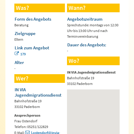
Was?
Wann?
Form des Angebots
Angebotszeitraum
Beratung
Sprechstunde: montags von 12:30
Uhr bis 13:00 Uhr und nach
Zielgruppe
Terminvereinbarung
Eltern
Dauer des Angebots:
Link zum Angebot
-
179
Wo?
Alter
-
IN VIA Jugendmigrationsdienst
Wer?
Bahnhofstraße 19
33102 Paderborn
IN VIA
Jugendmigrationsdienst
Bahnhofstraße 19
33102 Paderborn
Ansprechperson
Frau Ostendorf
Telefon: 05251/122829
E-Mail:
l.ostendorf@invia-