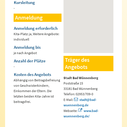
Kursleitung
-
Anmeldung
Anmeldung erforderlich
Kita-Platz: ja, Weitere Angebote:
individuell
Anmeldung bis
je nach Angebot
Träger des
Anzahl der Plätze
Angebots
-
Kosten des Angebots
Stadt Bad Wünnenberg
Abhängig von Beitragsbefreiung
Poststraße 15
von Geschwisterkindern,
33181 Bad Wünnenberg
Einkommen der Eltern. Die
Telefon: 02953/709-0
letzten beiden Kita-Jahre ist
E-Mail:
stadt@bad-
beitragsfrei.
wuennenberg.de
Webseite:
www.bad-
wuennenberg.de/