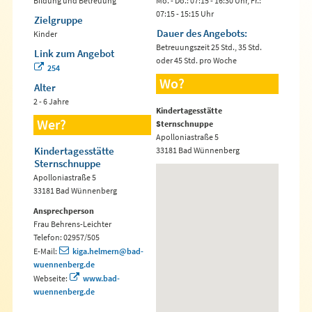
Bildung und Betreuung
Mo. - Do.: 07:15 - 16:30 Uhr, Fr.:
07:15 - 15:15 Uhr
Zielgruppe
Dauer des Angebots:
Kinder
Betreuungszeit 25 Std., 35 Std.
Link zum Angebot
oder 45 Std. pro Woche
254
Wo?
Alter
2 - 6 Jahre
Kindertagesstätte
Wer?
Sternschnuppe
Apolloniastraße 5
Kindertagesstätte
33181 Bad Wünnenberg
Sternschnuppe
Apolloniastraße 5
33181 Bad Wünnenberg
Ansprechperson
Frau Behrens-Leichter
Telefon: 02957/505
E-Mail:
kiga.helmern@bad-
wuennenberg.de
Webseite:
www.bad-
wuennenberg.de