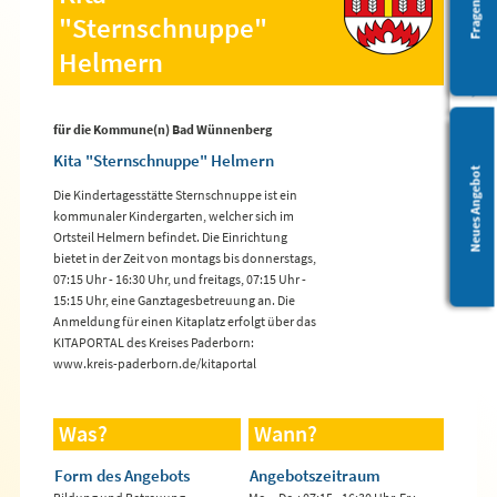
Barrierefreiheit
"Sternschnuppe"
Helmern
für die Kommune(n) Bad Wünnenberg
Kita "Sternschnuppe" Helmern
Leichte Sprache
Neues Angebot
Die Kindertagesstätte Sternschnuppe ist ein
kommunaler Kindergarten, welcher sich im
Ortsteil Helmern befindet. Die Einrichtung
bietet in der Zeit von montags bis donnerstags,
07:15 Uhr - 16:30 Uhr, und freitags, 07:15 Uhr -
15:15 Uhr, eine Ganztagesbetreuung an. Die
Anmeldung für einen Kitaplatz erfolgt über das
KITAPORTAL des Kreises Paderborn:
www.kreis-paderborn.de/kitaportal
Was?
Wann?
Form des Angebots
Angebotszeitraum