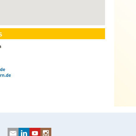
s
n
.de
rn.de