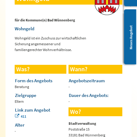
für die Kommune(n) Bad Wünnenberg
Leichte Sprache
Neues Angebot
Wohngeld
Wohngeld ist ein Zuschuss zur wirtschaftlichen
Sicherung angemessener und
familiengerechter Wohnverhältnisse.
Was?
Wann?
Form des Angebots
Angebotszeitraum
Beratung
-
Zielgruppe
Dauer des Angebots:
Eltern
-
Link zum Angebot
Wo?
411
Stadtverwaltung
Alter
Poststraße 15
-
33181 Bad Wünnenberg