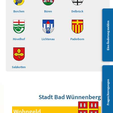
Borchen
Büren
Delbrück
Eine Änderung melden
Hövelhof
Lichtenau
Paderborn
Salzkotten
Fragen/Anregungen
Barrierefreiheit
Stadt Bad Wünnenberg
Wohngeld