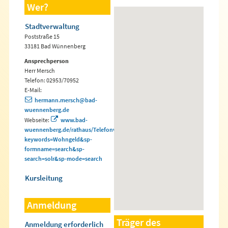
Wer?
Stadtverwaltung
Poststraße 15
33181 Bad Wünnenberg
Ansprechperson
Herr Mersch
Telefon: 02953/70952
E-Mail:
hermann.mersch@bad-
wuennenberg.de
Webseite:
www.bad-
wuennenberg.de/rathaus/Telefonverzeichnis.php?
keywords=Wohngeld&sp-
formname=search&sp-
search=solr&sp-mode=search
Kursleitung
Anmeldung
Träger des
Anmeldung erforderlich