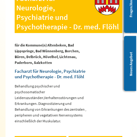
Fragen/Anregungen
Barrierefreiheit
Neurologie,
Psychiatrie und
Psychotherapie - Dr. med. Flöhl
für die Kommune(n) Altenbeken, Bad
Lippspringe, Bad Wünnenberg, Borchen,
Leichte Sprache
Neues Angebot
Büren, Delbrück, Hövelhof, Lichtenau,
Paderborn, Salzkotten
Facharzt für Neurologie, Psychiatrie
und Psychotherapie - Dr. med. Flöhl
Behandlung psychischer und
psychosomatischer
Leidenszuständen,Verhaltensstörungen und
Erkrankungen. Diagnostizierung und
Behandlung von Erkrankungen des zentralen ,
peripheren und vegetativen Nervensystems
einschließlich der Muskulatur.