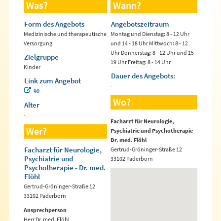
Was?
Wann?
Form des Angebots
Angebotszeitraum
Medizinische und therapeutische
Montag und Dienstag: 8 - 12 Uhr
Versorgung
und 14 - 18 Uhr Mittwoch: 8 - 12
Uhr Donnerstag: 8 - 12 Uhr und 15 -
Zielgruppe
19 Uhr Freitag: 8 - 14 Uhr
Kinder
Dauer des Angebots:
Link zum Angebot
-
90
Wo?
Alter
-
Facharzt für Neurologie,
Wer?
Psychiatrie und Psychotherapie -
Dr. med. Flöhl
Facharzt für Neurologie,
Gertrud-Gröninger-Straße 12
Psychiatrie und
33102 Paderborn
Psychotherapie - Dr. med.
Flöhl
Gertrud-Gröninger-Straße 12
33102 Paderborn
Ansprechperson
Herr Dr. med. Flöhl