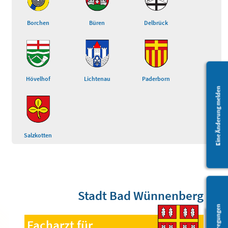
Borchen
Büren
Delbrück
Hövelhof
Lichtenau
Paderborn
Eine Änderung melden
Salzkotten
Stadt Bad Wünnenberg
Facharzt für