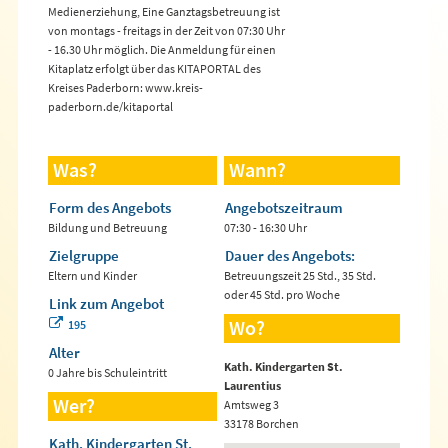
Medienerziehung, Eine Ganztagsbetreuung ist
von montags - freitags in der Zeit von 07:30 Uhr
- 16.30 Uhr möglich. Die Anmeldung für einen
Kitaplatz erfolgt über das KITAPORTAL des
Kreises Paderborn: www.kreis-
paderborn.de/kitaportal
Was?
Wann?
Form des Angebots
Angebotszeitraum
Bildung und Betreuung
07:30 - 16:30 Uhr
Zielgruppe
Dauer des Angebots:
Eltern und Kinder
Betreuungszeit 25 Std., 35 Std.
oder 45 Std. pro Woche
Link zum Angebot
Wo?
195
Alter
Kath. Kindergarten St.
0 Jahre bis Schuleintritt
Laurentius
Wer?
Amtsweg 3
33178 Borchen
Kath. Kindergarten St.