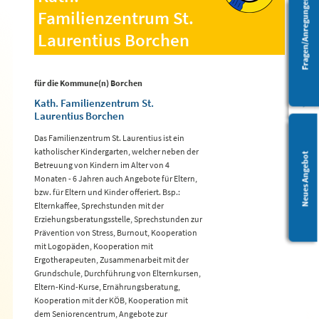
Fragen/Anregungen
Familienzentrum St.
Laurentius Borchen
Barrierefreiheit
für die Kommune(n) Borchen
Kath. Familienzentrum St.
Laurentius Borchen
Das Familienzentrum St. Laurentius ist ein
katholischer Kindergarten, welcher neben der
Leichte Sprache
Neues Angebot
Betreuung von Kindern im Alter von 4
Monaten - 6 Jahren auch Angebote für Eltern,
bzw. für Eltern und Kinder offeriert. Bsp.:
Elternkaffee, Sprechstunden mit der
Erziehungsberatungsstelle, Sprechstunden zur
Prävention von Stress, Burnout, Kooperation
mit Logopäden, Kooperation mit
Ergotherapeuten, Zusammenarbeit mit der
Grundschule, Durchführung von Elternkursen,
Eltern-Kind-Kurse, Ernährungsberatung,
Kooperation mit der KÖB, Kooperation mit
dem Seniorencentrum, Angebote zur