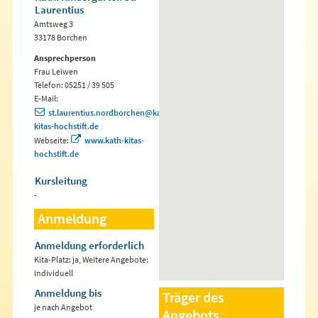
Laurentius
Amtsweg 3
33178 Borchen
Ansprechperson
Frau Leiwen
Telefon: 05251 / 39 505
E-Mail:
st.laurentius.nordborchen@kath-
kitas-hochstift.de
Webseite:
www.kath-kitas-
hochstift.de
Kursleitung
-
Anmeldung
Anmeldung erforderlich
Kita-Platz: ja, Weitere Angebote:
individuell
Anmeldung bis
Träger des
je nach Angebot
Angebots