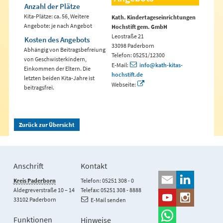
Anzahl der Plätze
Kita-Plätze: ca. 56, Weitere
Kath. Kindertageseinrichtungen
Angebote: je nach Angebot
Hochstift gem. GmbH
Leostraße 21
Kosten des Angebots
33098 Paderborn
Abhängig von Beitragsbefreiung
Telefon: 05251/12300
von Geschwisterkindern,
E-Mail:
info@kath-kitas-
Einkommen der Eltern. Die
hochstift.de
letzten beiden Kita-Jahre ist
Webseite:
beitragsfrei.
Zurück zur Übersicht
Anschrift
Kontakt
Kreis Paderborn
Telefon: 05251 308 - 0
Aldegreverstraße 10 – 14
Telefax: 05251 308 - 8888
33102 Paderborn
E-Mail senden
Funktionen
Hinweise