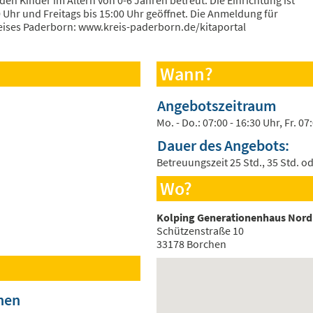
en Kinder im Altern von 0-6 Jahren betreut. Die Einrichtung ist
0 Uhr und Freitags bis 15:00 Uhr geöffnet. Die Anmeldung für
reises Paderborn: www.kreis-paderborn.de/kitaportal
Wann?
Angebotszeitraum
Mo. - Do.: 07:00 - 16:30 Uhr, Fr. 07
Dauer des Angebots:
Betreuungszeit 25 Std., 35 Std. o
Wo?
Kolping Generationenhaus Nor
Schützenstraße 10
33178 Borchen
hen