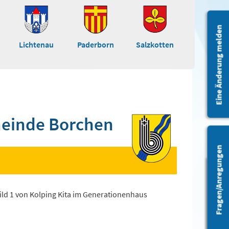
Eine Änderung melden
Lichtenau
Paderborn
Salzkotten
einde Borchen
Fragen/Anregungen
Barrierefreiheit