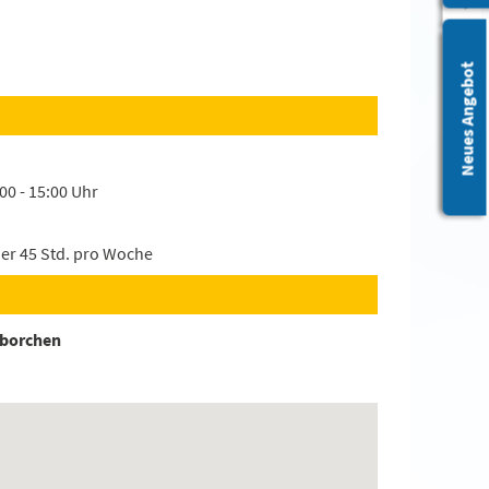
Leichte Sprache
Neues Angebot
:00 - 15:00 Uhr
der 45 Std. pro Woche
dborchen