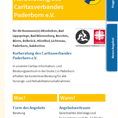
Barrierefreiheit
Caritasverbandes
Paderborn e.V.
für die Kommune(n) Altenbeken, Bad
Lippspringe, Bad Wünnenberg, Borchen,
Leichte Sprache
Neues Angebot
Büren, Delbrück, Hövelhof, Lichtenau,
Paderborn, Salzkotten
Kurberatung des Caritasverbandes
Paderborn e.V.
In unserem Caritas-Information- und
Beratungszentrum in der Grube 1 in Paderborn
erhalten Sie kostenlose Beratung für alle
Vorsorge- und Rehabilitationsmaßnahmen.
Was?
Wann?
Form des Angebots
Angebotszeitraum
Beratung
Sprechzeiten Dienstags und
Donnerstags von 8.30 - 17.00 Uhr