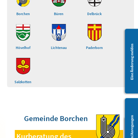
Borchen
Büren
Delbrück
Eine Änderung melden
Hövelhof
Lichtenau
Paderborn
Salzkotten
Gemeinde Borchen
Fragen/Anregungen
Kurberatung des