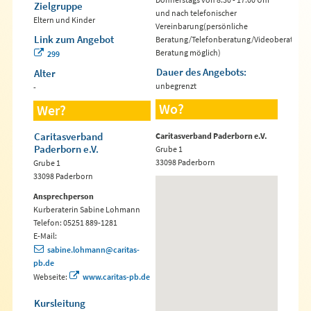
Zielgruppe
und nach telefonischer
Eltern und Kinder
Vereinbarung(persönliche
Link zum Angebot
Beratung/Telefonberatung/Videoberatung/
Beratung möglich)
299
Dauer des Angebots:
Alter
unbegrenzt
-
Wo?
Wer?
Caritasverband
Caritasverband Paderborn e.V.
Paderborn e.V.
Grube 1
33098 Paderborn
Grube 1
33098 Paderborn
Ansprechperson
Kurberaterin Sabine Lohmann
Telefon: 05251 889-1281
E-Mail:
sabine.lohmann@caritas-
pb.de
Webseite:
www.caritas-pb.de
Kursleitung